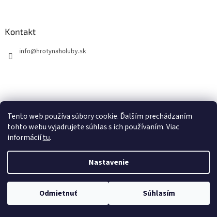
Kontakt
info
@
hrotynaholuby.sk
Tento web používa súbory cookie. Ďalším prechádzaním
Vytvoril Shoptet
tohto webu vyjadrujete súhlas s ich používaním. Viac
informácií
tu
.
Copyright 2026
Hrotynaholuby.sk
. Všetky práva vyhradené.
Nastavenie
Odmietnuť
Súhlasím