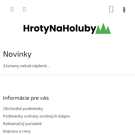
Prejsť
NÁKUP
na
obsah
KOŠÍK
Novinky
Záznamy neboli nájdené...
Z
á
p
ä
Informácie pre vás
t
Obchodné podmienky
i
Podmienky ochrany osobných údajov
e
Reklamačný poriadok
Doprava a ceny